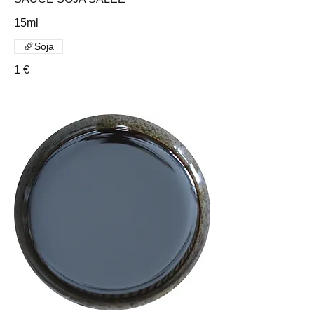
15ml
Soja
1 €