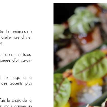
ntre les embruns de
'atelier prend vie,
es.
e joue en coulisses,
cieuse d’un savoir-
dent hommage à la
r des accents plus
.
fais le choix de la
s, mais comme un